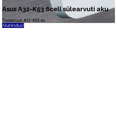
Asus A32-K53 6cell sülearvuti aku
Tootekood: A32-K53 6c
Allahindlus!