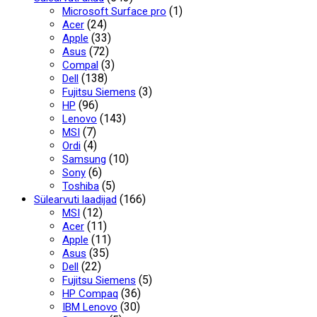
(1)
Microsoft Surface pro
(24)
Acer
(33)
Apple
(72)
Asus
(3)
Compal
(138)
Dell
(3)
Fujitsu Siemens
(96)
HP
(143)
Lenovo
(7)
MSI
(4)
Ordi
(10)
Samsung
(6)
Sony
(5)
Toshiba
(166)
Sülearvuti laadijad
(12)
MSI
(11)
Acer
(11)
Apple
(35)
Asus
(22)
Dell
(5)
Fujitsu Siemens
(36)
HP Compaq
(30)
IBM Lenovo