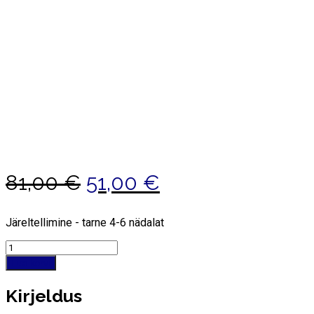
Algne
Praegune
81,00
€
51,00
€
hind
hind
Järeltellimine - tarne 4-6 nädalat
oli:
on:
Quantity
81,00 €.
51,00 €.
Lisa korvi
Kirjeldus