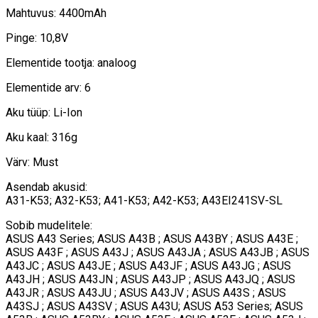
Mahtuvus: 4400mAh
Pinge: 10,8V
Elementide tootja: analoog
Elementide arv: 6
Aku tüüp: Li-Ion
Aku kaal: 316g
Värv: Must
Asendab akusid:
A31-K53; A32-K53; A41-K53; A42-K53; A43EI241SV-SL
Sobib mudelitele:
ASUS A43 Series; ASUS A43B ; ASUS A43BY ; ASUS A43E ;
ASUS A43F ; ASUS A43J ; ASUS A43JA ; ASUS A43JB ; ASUS
A43JC ; ASUS A43JE ; ASUS A43JF ; ASUS A43JG ; ASUS
A43JH ; ASUS A43JN ; ASUS A43JP ; ASUS A43JQ ; ASUS
A43JR ; ASUS A43JU ; ASUS A43JV ; ASUS A43S ; ASUS
A43SJ ; ASUS A43SV ; ASUS A43U; ASUS A53 Series; ASUS