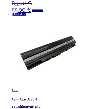
85,00
€
Algne
Praegune
55,00
€
Lisa korvi
hind
hind
Allahindlus!
oli:
on:
85,00 €.
55,00 €.
Asus
Asus A32-UL20 6
cell sülearvuti aku