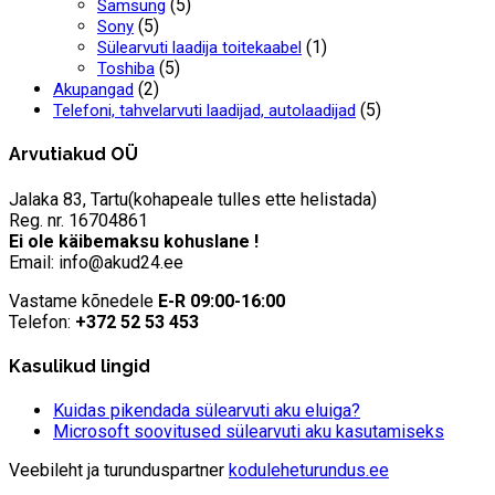
(5)
Samsung
(5)
Sony
(1)
Sülearvuti laadija toitekaabel
(5)
Toshiba
(2)
Akupangad
(5)
Telefoni, tahvelarvuti laadijad, autolaadijad
Arvutiakud OÜ
Jalaka 83, Tartu(kohapeale tulles ette helistada)
Reg. nr. 16704861
Ei ole käibemaksu kohuslane !
Email: info@akud24.ee
Vastame kõnedele
E-R 09:00-16:00
Telefon:
+372 52 53 453
Kasulikud lingid
Kuidas pikendada sülearvuti aku eluiga?
Microsoft soovitused sülearvuti aku kasutamiseks
Veebileht ja turunduspartner
koduleheturundus.ee