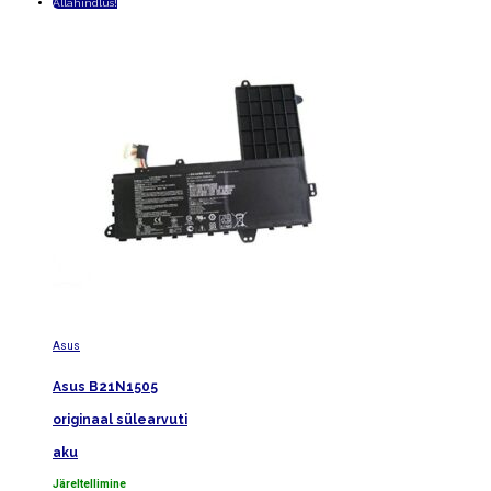
Allahindlus!
Asus
Asus B21N1505
originaal sülearvuti
aku
Järeltellimine