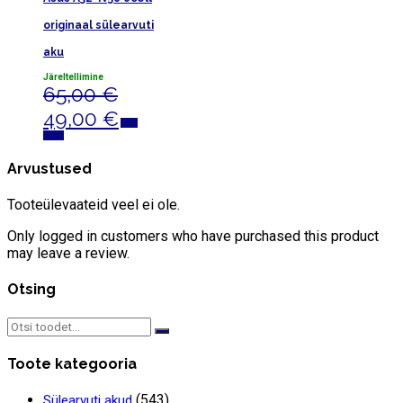
originaal sülearvuti
aku
Järeltellimine
65,00
€
Algne
Praegune
49,00
€
Lisa
hind
hind
korvi
oli:
on:
Arvustused
65,00 €.
49,00 €.
Tooteülevaateid veel ei ole.
Only logged in customers who have purchased this product
may leave a review.
Otsing
Search
for:
Toote kategooria
(543)
Sülearvuti akud